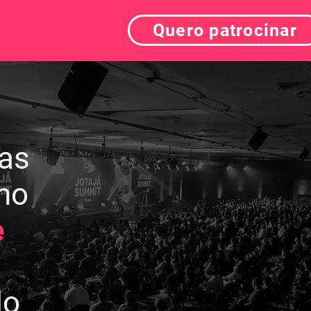
Quero patrocinar
as
 no
e
s
do