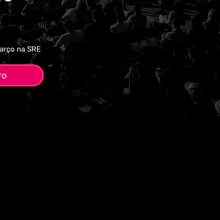
março na SRE
ro