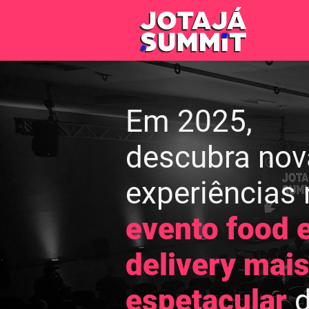
Em 2025,
descubra nov
experiências
evento food 
delivery mai
espetacular