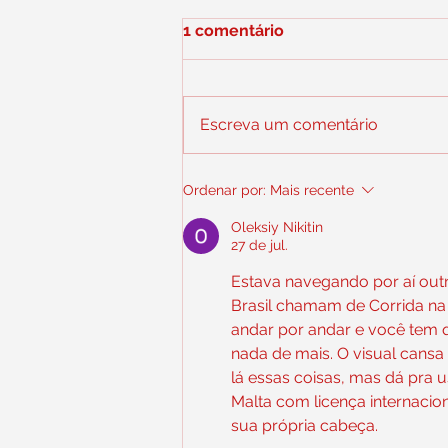
1 comentário
Escreva um comentário
Controladora do iFood,
Ordenar por:
Mais recente
Prosus compra a Decolar
por US$ 1,7 bilhão
Oleksiy Nikitin
27 de jul.
Estava navegando por aí outr
Brasil chamam de Corrida na 
andar por andar e você tem q
nada de mais. O visual cansa
lá essas coisas, mas dá pra us
Malta com licença internacio
sua própria cabeça.