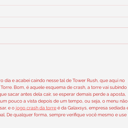
Terr
Food service projeta alta de
até 20% no faturamento em
dezembro
o dia e acabei caindo nesse tal de Tower Rush, que aqui no 
Torre. Bom, é aquele esquema de crash, a torre vai subindo 
ue sacar antes dela cair, se esperar demais perde a aposta, 
 um pouco a vista depois de um tempo, ou seja, o menu não
ar, e o 
jogo crash da torre
 é da Galaxsys, empresa sediada 
nal. De qualquer forma, sempre verifique você mesmo e use 