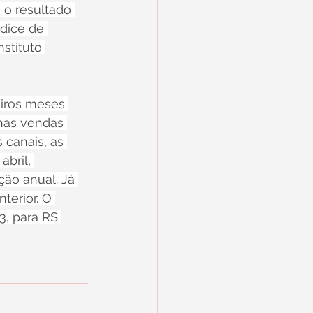
o resultado 
dice de 
stituto 
iros meses 
nas vendas 
 canais, as 
bril, 
ão anual. Já 
terior. O 
3, para R$ 