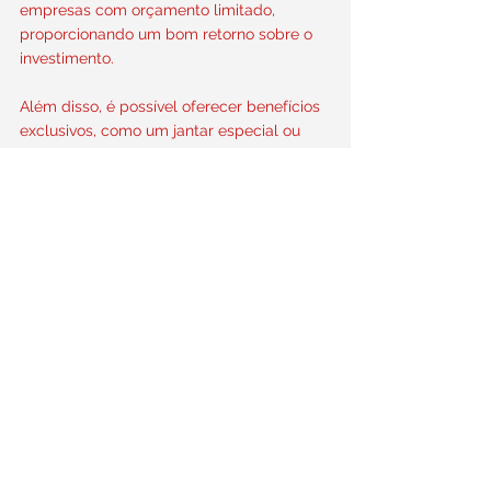
empresas com orçamento limitado, 
proporcionando um bom retorno sobre o 
investimento.
Além disso, é possível oferecer benefícios 
exclusivos, como um jantar especial ou 
convites para eventos da empresa. 
Cupons de desconto também podem ser 
disponibilizados aos influenciadores, 
incentivando a promoção de seus serviços 
e a atração de novos clientes.
Em resumo, a parceria com 
influenciadores locais pode ser altamente 
vantajosa para. Através desse tipo de 
colaboração, é possível obter um 
direcionamento mais eficiente das 
campanhas, aproveitar a flexibilidade e 
disponibilidade dos influenciadores locais 
e reduzir os custos em comparação com 